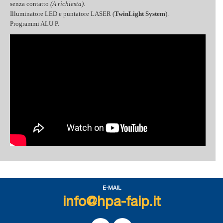
senza contatto
(A richiesta)
.
Illuminatore LED e puntatore LASER (
TwinLight System
).
Programmi ALU P.
E-MAIL
info@hpa-faip.it