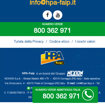
info@hpa-faip.it
NUMERO VERDE
800 362 971
Tutela della Privacy
Codice etico
I nostri valori
HPA-Faip
è un brand del Gruppo
NEXION S.p.A. - Strada Statale 468 n°9 – 42015 Correggio (RE) Italy - Sede operativa:
Via Dinazzano, 4 - 42015 Prato di Correggio (RE) Italy -
E-mail:
info@hpa-faip.it
- Tel:
+39 0522/736087- Fax: +39 0522/736716
✖
NUMERO VERDE ASSISTENZA ITALIA
C. F. 06260730012 - P. IVA 01700320359 - Registro imprese RE 06260730012 - R.E.A.
800 362 971
RE 207099 - Cap. Soc. Euro 10.000.000 i.v.