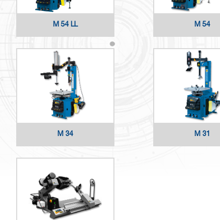
M 54 LL
M 54
M 34
M 31