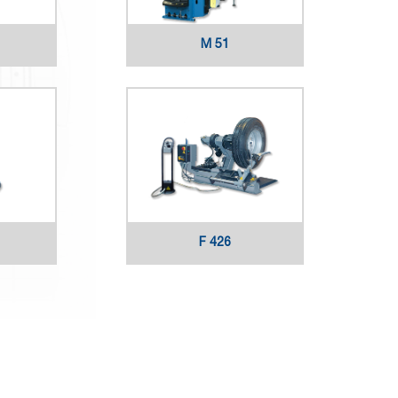
M 51
F 426