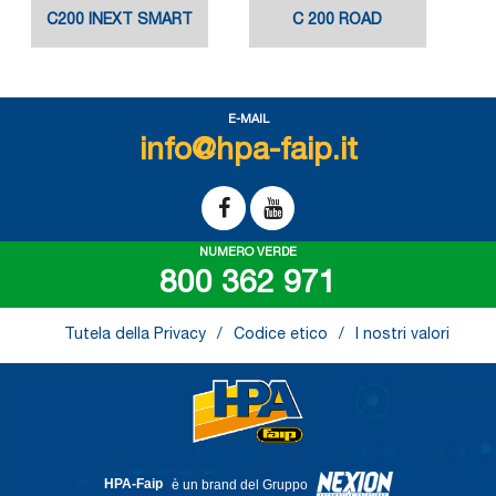
C200 INEXT SMART
C 200 ROAD
E-MAIL
info@hpa-faip.it
NUMERO VERDE
800 362 971
Tutela della Privacy
Codice etico
I nostri valori
HPA-Faip
è un brand del Gruppo